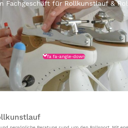
em Fachgeschäft für Rollkunstlauf & Ro
fa fa-angle-down
llkunstlauf
t und persönliche Beratung rund um den Rollsport. Mit e