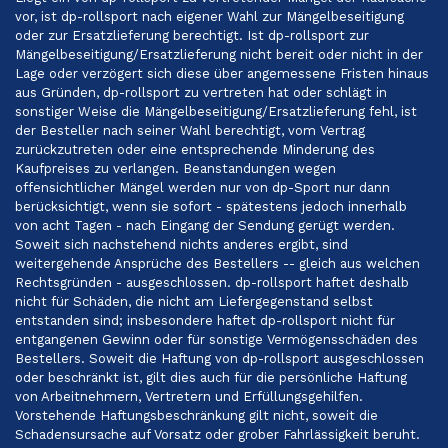
vor, ist dp-rollsport nach eigener Wahl zur Mängelbeseitigung
oder zur Ersatzlieferung berechtigt. Ist dp-rollsport zur
Mängelbeseitigung/Ersatzlieferung nicht bereit oder nicht in der
Lage oder verzögert sich diese über angemessene Fristen hinaus
aus Gründen, dp-rollsport zu vertreten hat oder schlägt in
sonstiger Weise die Mängelbeseitigung/Ersatzlieferung fehl, ist
der Besteller nach seiner Wahl berechtigt, vom Vertrag
zurückzutreten oder eine entsprechende Minderung des
Kaufpreises zu verlangen. Beanstandungen wegen
offensichtlicher Mängel werden nur von dp-Sport nur dann
berücksichtigt, wenn sie sofort - spätestens jedoch innerhalb
von acht Tagen - nach Eingang der Sendung gerügt werden.
Soweit sich nachstehend nichts anderes ergibt, sind
weitergehende Ansprüche des Bestellers -- gleich aus welchen
Rechtsgründen - ausgeschlossen. dp-rollsport haftet deshalb
nicht für Schäden, die nicht am Liefergegenstand selbst
entstanden sind; insbesondere haftet dp-rollsport nicht für
entgangenen Gewinn oder für sonstige Vermögensschäden des
Bestellers. Soweit die Haftung von dp-rollsport ausgeschlossen
oder beschränkt ist, gilt dies auch für die persönliche Haftung
von Arbeitnehmern, Vertretern und Erfüllungsgehilfen.
Vorstehende Haftungsbeschränkung gilt nicht, soweit die
Schadensursache auf Vorsatz oder grober Fahrlässigkeit beruht.